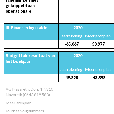
gekoppeld aan 
operationale
128.625
323.000
III. Financieringssaldo
2020
Jaarrekening
Meerjarenplan
 -65.067
 58.977
Budgettair resultaat van 
2020
het boekjaar
Jaarrekening
Meerjarenplan
 49.828
 -43.398
AG Nazareth, Dorp 1, 9810 
Nazareth (0643.819.583)
Meerjarenplan
Journaalvolgnummers