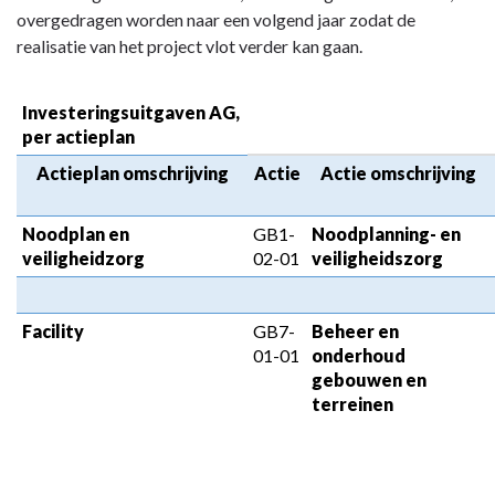
AG
overgedragen worden naar een volgend jaar zodat de
-
realisatie van het project vlot verder kan gaan.
Detail
investeringen
Investeringsuitgaven AG, 
&
per actieplan
overdrachten
Actieplan omschrijving
Actie
Actie omschrijving
Noodplan en 
GB1-
Noodplanning- en 
veiligheidzorg
02-01
veiligheidszorg
Facility
GB7-
Beheer en 
01-01
onderhoud 
gebouwen en 
terreinen