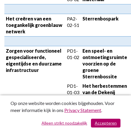
Het creëren van een 
PA2-
Sterrenbospark
toegankelijk groenblauw 
02-51
netwerk
Zorgen voor functioneel 
PD1-
Een speel- en 
gespecialiseerde, 
01-02
ontmoetingsruimte 
eigentijdse en duurzame 
voorzien op de 
infrastructuur
groene 
Sterrenbossite
PD1-
Het herbestemmen 
01-03
van de Dekenij
Op onze website worden cookies bijgehouden. Voor
PD1-
Zorgen voor een 
meer informatie kijk in ons
Privacy Statement
.
01-04
divers 
kunstencentrum
Alleen strikt noodzakelijk
Accepteren
/ 201