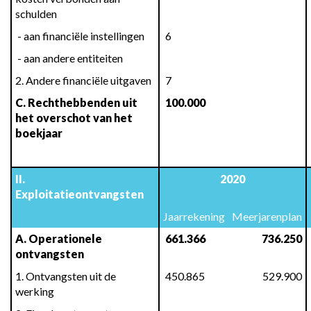
schulden
 - aan financiële instellingen
 6
 - aan andere entiteiten
2. Andere financiële uitgaven
 7
C. Rechthebbenden uit 
 100.000
het overschot van het 
boekjaar
 417.832,54
515.988
II. 
2020
Exploitatieontvangsten
Jaarrekening
Meerjarenplan
A. Operationele 
 661.366
 736.250
ontvangsten
1. Ontvangsten uit de 
 450.865
 529.900
werking