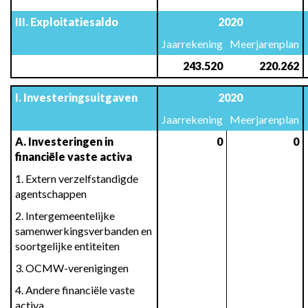
III. Exploitatiesaldo
2020
Jaarrekening
Meerjarenplan
 243.520
 220.262
I. Investeringsuitgaven
2020
Jaarrekening
Meerjarenplan
A. Investeringen in 
0
0
financiële vaste activa
1. Extern verzelfstandigde 
agentschappen
2. Intergemeentelijke 
samenwerkingsverbanden en 
soortgelijke entiteiten
3. OCMW-verenigingen
4. Andere financiële vaste 
activa