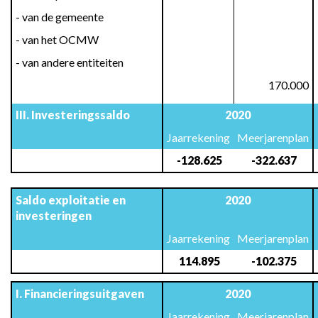
- van de gemeente
- van het OCMW
- van andere entiteiten
0
170.000
III. Investeringssaldo
2020
Jaarrekening
Meerjarenplan
 -128.625
 -322.637
Saldo exploitatie en 
2020
investeringen
Jaarrekening
Meerjarenplan
 114.895
 -102.375
I. Financieringsuitgaven
2020
Jaarrekening
Meerjarenplan