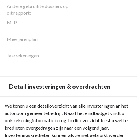
Andere gebruikte dossiers op 
dit rapport:
MJP
Meerjarenplan
Jaarrekeningen
Detail investeringen & overdrachten
Terug
We tonen u een detailoverzicht van alle investeringen an het
naar
autonoom gemeentebedrijf. Naast het eindbudget vindt u
navigatie
ook rekeninginformatie terug. In dit overzicht leest u welke
-
kredieten overgedragen zijn naar een volgend jaar.
Toelichting
Investeringskredieten kunnen, als ze niet gebruikt werden,