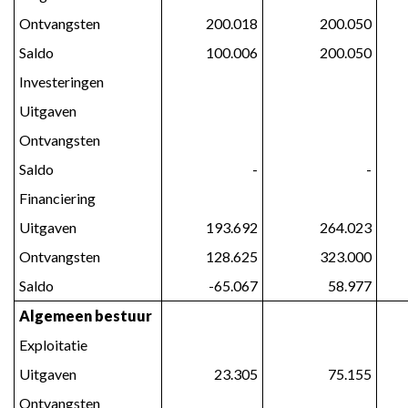
T1)
Ontvangsten
 200.018
 200.050
Saldo
 100.006
 200.050
Investeringen
Uitgaven
Ontvangsten
Saldo
 -
 -
Financiering
Uitgaven
 193.692
 264.023
Ontvangsten
 128.625
 323.000
Saldo
 -65.067
 58.977
Algemeen bestuur
Exploitatie
Uitgaven
 23.305
 75.155
Ontvangsten