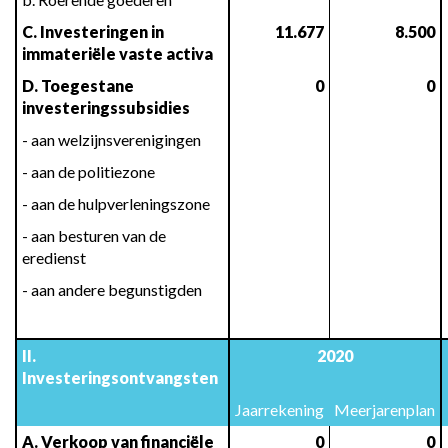
C. Investeringen in 
11.677
8.500
immateriële vaste activa
D. Toegestane 
0
0
investeringssubsidies
- aan welzijnsverenigingen
- aan de politiezone
- aan de hulpverleningszone
- aan besturen van de 
eredienst
- aan andere begunstigden
128.625
492.637
II. 
2020
Investeringsontvangsten
Jaarrekening
Meerjarenplan
A. Verkoop van financiële 
0
0