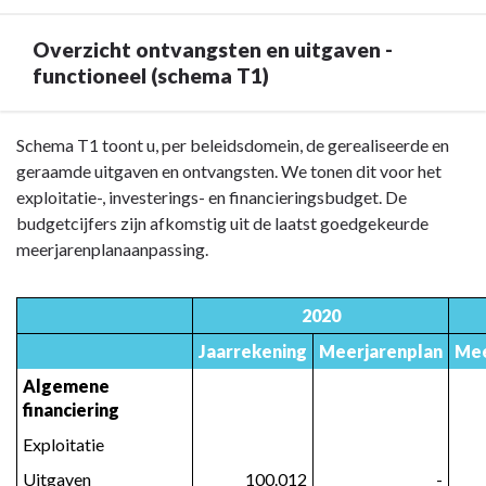
-
Beschikbaarheid
Overzicht ontvangsten en uitgaven -
documentatie
functioneel (schema T1)
Terug
Schema T1 toont u, per beleidsdomein, de gerealiseerde en
naar
geraamde uitgaven en ontvangsten. We tonen dit voor het
navigatie
exploitatie-, investerings- en financieringsbudget. De
-
budgetcijfers zijn afkomstig uit de laatst goedgekeurde
Toelichting
meerjarenplanaanpassing.
AG
-
2020
Overzicht
Jaarrekening
Meerjarenplan
Mee
ontvangsten
en
Algemene 
uitgaven
financiering
-
Exploitatie
functioneel
Uitgaven
 100.012
 -
(schema