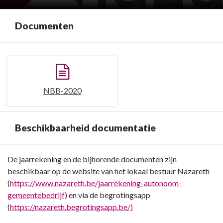
Documenten
NBB-2020
Beschikbaarheid documentatie
Terug
De jaarrekening en de bijhorende documenten zijn
naar
beschikbaar op de website van het lokaal bestuur Nazareth
navigatie
(
https://www.nazareth.be/jaarrekening-autonoom-
-
gemeentebedrijf)
en via de begrotingsapp
Toelichting
(
https://nazareth.begrotingsapp.be/)
AG