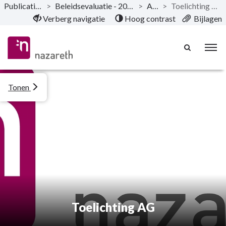
Publicaties
>
Beleidsevaluatie - 2020
>
AG
>
Toelichting AG
Naar hoofdinhoud
Verberg navigatie
Hoog contrast
Bijlagen
Tonen
Toelichting AG