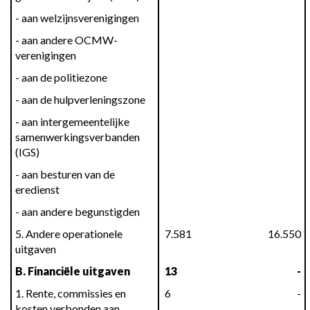
- aan welzijnsverenigingen
- aan andere OCMW-
verenigingen
- aan de politiezone
- aan de hulpverleningszone
- aan intergemeentelijke 
samenwerkingsverbanden 
(IGS)
- aan besturen van de 
eredienst
- aan andere begunstigden
5. Andere operationele 
 7.581
 16.550
uitgaven
B. Financiële uitgaven
 13
 -
1. Rente, commissies en 
 6
 -
kosten verbonden aan 