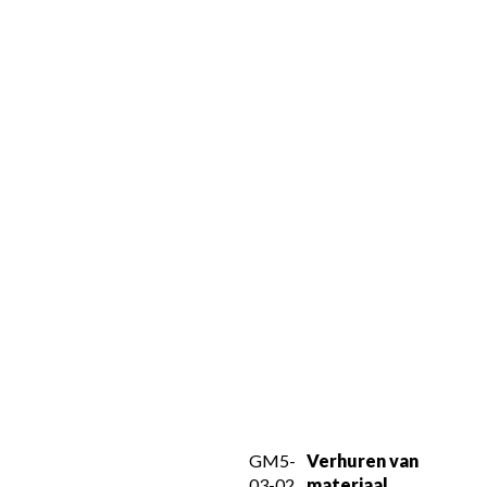
GM5-
Verhuren van 
03-02
materiaal