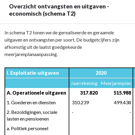
Overzicht ontvangsten en uitgaven -
economisch (schema T2)
Terug
In schema T2 tonen we de gerealiseerde en geraamde
naar
uitgaven en ontvangsten per soort. De budgetcijfers zijn
navigatie
afkomstig uit de laatst goedgekeurde
-
meerjarenplanaanpassing.
Toelichting
AG
I. Exploitatie-uitgaven
2020
-
Overzicht
Jaarrekening
Meerjarenplan
ontvangsten
A. Operationele uitgaven
 317.820
 515.988
en
1. Goederen en diensten
 310.239
 499.438
uitgaven
-
2. Bezoldigingen, sociale 
 -
 -
lasten en pensioenen
economisch
(schema
a. Politiek personeel
T2)