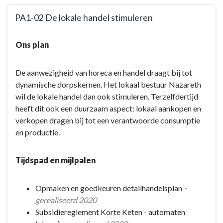
PA1-02 De lokale handel stimuleren
Terug
Ons plan
naar
navigatie
-
De aanwezigheid van horeca en handel draagt bij tot
Dynamische
dynamische dorpskernen. Het lokaal bestuur Nazareth
dorpskernen:
wil de lokale handel dan ook stimuleren. Terzelfdertijd
kwaliteitsvol
heeft dit ook een duurzaam aspect: lokaal aankopen en
verdichten
verkopen dragen bij tot een verantwoorde consumptie
-
en productie.
Actieplannen
-
Tijdspad en mijlpalen
PA1-
02
Opmaken en goedkeuren detailhandelsplan
-
De
gerealiseerd 2020
lokale
Subsidiereglement Korte Keten - automaten
handel