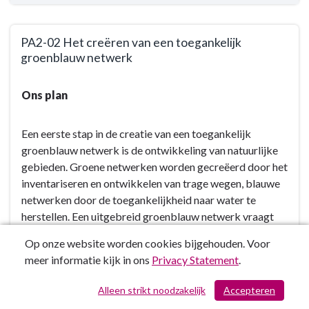
PA2-02 Het creëren van een toegankelijk
groenblauw netwerk
Terug
Ons plan
naar
navigatie
-
Een eerste stap in de creatie van een toegankelijk
Leefbare
groenblauw netwerk is de ontwikkeling van natuurlijke
buitengebieden
gebieden. Groene netwerken worden gecreëerd door het
-
inventariseren en ontwikkelen van trage wegen, blauwe
Actieplannen
netwerken door de toegankelijkheid naar water te
-
herstellen. Een uitgebreid groenblauw netwerk vraagt
PA2-
echter een ecologisch en onderhoudsvriendelijk
Op onze website worden cookies bijgehouden. Voor
02
groenbeheer. Er wordt werk gemaakt van een duidelijke
meer informatie kijk in ons
Privacy Statement
.
Het
visie op groenbeheer en een groenbeheersplan. Dit alles
creëren
moet leiden tot meer en toegankelijk groen, met meer
Alleen strikt noodzakelijk
Accepteren
/ 201
van
mogelijkheden voor recreatietoerisme.