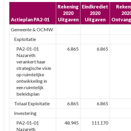
Rekening
Eindkrediet
Reken
2020
2020
202
Actieplan PA2-01
Uitgaven
Uitgaven
Ontvang
Gemeente & OCMW
Exploitatie
PA2-01-01
6.865
6.865
Nazareth
verankert haar
strategische visie
op ruimtelijke
ontwikkeling in
een ruimtelijk
beleidsplan
Totaal Exploitatie
6.865
6.865
Investering
PA2-01-01
48.945
111.170
Nazareth