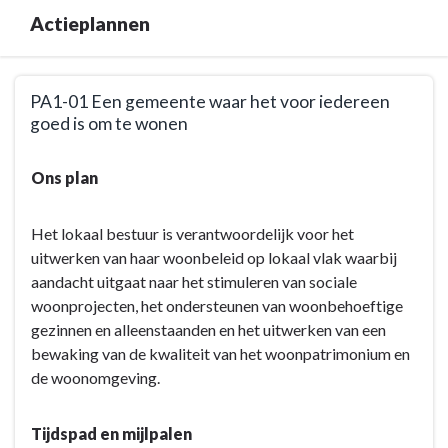
Actieplannen
Terug
PA1-01 Een gemeente waar het voor iedereen
naar
goed is om te wonen
navigatie
-
Terug
Ons plan
Dynamische
naar
dorpskernen:
navigatie
kwaliteitsvol
-
Het lokaal bestuur is verantwoordelijk voor het
verdichten
Dynamische
uitwerken van haar woonbeleid op lokaal vlak waarbij
-
dorpskernen:
aandacht uitgaat naar het stimuleren van sociale
Actieplannen
kwaliteitsvol
woonprojecten, het ondersteunen van woonbehoeftige
verdichten
gezinnen en alleenstaanden en het uitwerken van een
-
bewaking van de kwaliteit van het woonpatrimonium en
Actieplannen
de woonomgeving.
-
PA1-
Tijdspad en mijlpalen