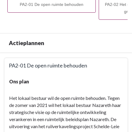
buitengebieden
PA2-01 De open ruimte behouden
PA2-02 Het cr
-
gro
Actieplannen
Actieplannen
Terug
PA2-01 De open ruimte behouden
naar
navigatie
Terug
Ons plan
-
naar
Leefbare
navigatie
buitengebieden
-
Het lokaal bestuur wil de open ruimte behouden. Tegen
-
Leefbare
de zomer van 2021 wil het lokaal bestuur Nazareth haar
Actieplannen
buitengebieden
strategische visie op de ruimtelijke ontwikkeling
-
verankeren in een ruimtelijk beleidsplan Nazareth. De
Actieplannen
uitvoering van het ruilverkavelingsproject Schelde-Leie