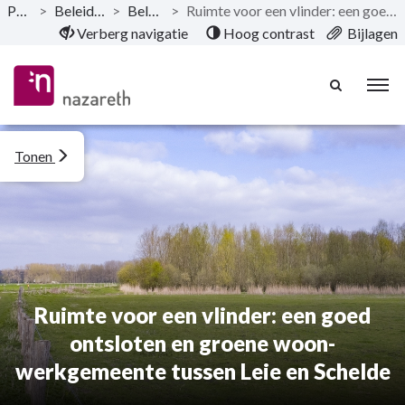
Publicaties
>
Beleidsevaluatie - 2020
>
Beleidsevaluatie
>
Ruimte voor een vlinder: een goed ontsloten en groene woon-werkgemeente tussen Leie en Schelde
Naar hoofdinhoud
Verberg navigatie
Hoog contrast
Bijlagen
Tonen
Ruimte voor een vlinder: een goed
ontsloten en groene woon-
werkgemeente tussen Leie en Schelde