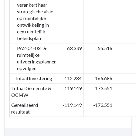
verankert haar
strategische visie
op ruimtelijke
ontwikkeling in
een ruimtelijk
beleidsplan
PA2-01-03 De
63.339
55.516
ruimtelijke
uitvoeringsplannen
opvolgen
Totaal Investering
112.284
166.686
Totaal Gemeente &
119.149
173.551
OCMW
Gerealiseerd
-119.149
-173.551
resultaat