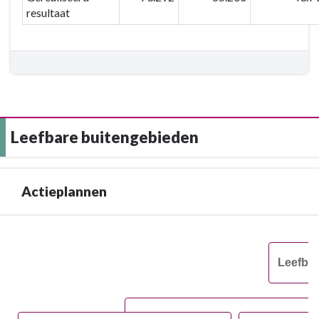
resultaat
Leefbare buitengebieden
Actieplannen
Terug
naar
Leefbar
navigatie
-
Leefbare