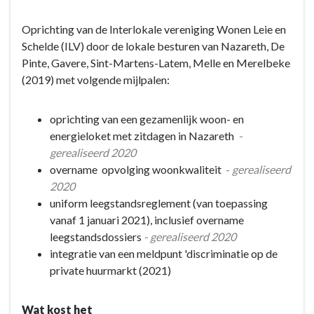
01
Een
Oprichting van de Interlokale vereniging Wonen Leie en
gemeente
Schelde (ILV) door de lokale besturen van Nazareth, De
waar
Pinte, Gavere, Sint-Martens-Latem, Melle en Merelbeke
het
(2019) met volgende mijlpalen:
voor
iedereen
goed
oprichting van een gezamenlijk woon- en
is
energieloket met zitdagen in Nazareth
-
om
gerealiseerd 2020
te
overname opvolging woonkwaliteit
-
gerealiseerd
wonen
2020
uniform leegstandsreglement (van toepassing
vanaf 1 januari 2021), inclusief overname
leegstandsdossiers
- gerealiseerd 2020
integratie van een meldpunt 'discriminatie op de
private huurmarkt (2021)
Wat kost het