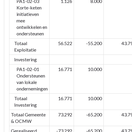
PA1-02-03
1.126
8.000
Korte-keten
initiatieven
mee
ontwikkelen en
ondersteunen
Totaal
56.522
-55.200
43.7
Exploitatie
Investering
PA1-02-01
16.771
10.000
Ondersteunen
van lokale
ondernemingen
Totaal
16.771
10.000
Investering
Totaal Gemeente
73.292
-65.200
43.7
& OCMW
Gerealiseerd
-73.292
-65.200
43.7