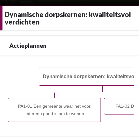
Dynamische dorpskernen: kwaliteitsvol
verdichten
Actieplannen
Terug
naar
Dynamische dorpskernen: kwaliteitsvol 
navigatie
-
Dynamische
dorpskernen:
PA1-01 Een gemeente waar het voor
PA1-02 De l
kwaliteitsvol
iedereen goed is om te wonen
verdichten
-
Actieplannen