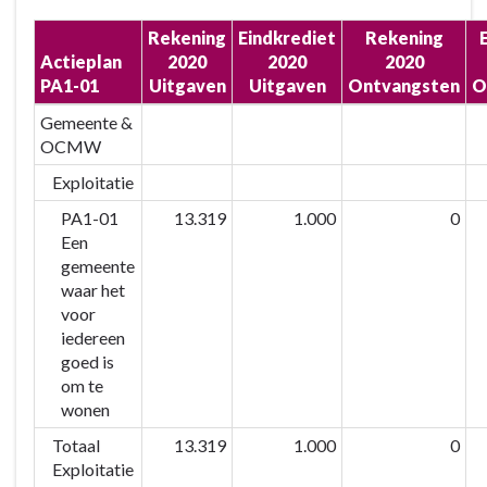
Rekening
Eindkrediet
Rekening
Actieplan
2020
2020
2020
PA1-01
Uitgaven
Uitgaven
Ontvangsten
O
Gemeente &
OCMW
Exploitatie
PA1-01
13.319
1.000
0
Een
gemeente
waar het
voor
iedereen
goed is
om te
wonen
Totaal
13.319
1.000
0
Exploitatie